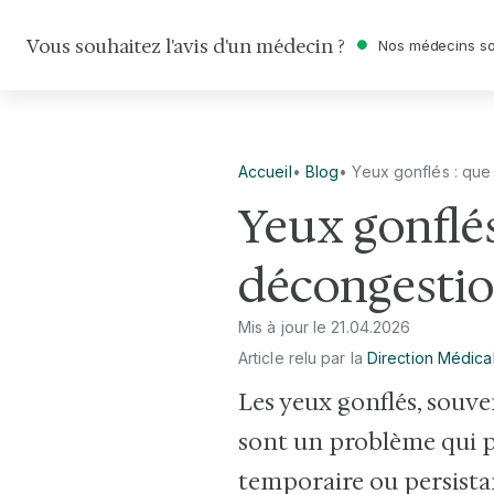
Vous souhaitez l'avis d'un médecin ?
Nos médecins so
Accueil
•
Blog
•
Yeux gonflés : que
Yeux gonflés
décongestio
Mis à jour le
21
.
04
.
2026
Article relu par la
Direction Médica
Les yeux gonflés, souve
sont un problème qui p
temporaire ou persistan