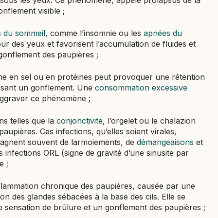
ne sous les yeux. Ce phénomène, appelé prolapsus de la
nflement visible ;
s du sommeil
, comme l’insomnie ou les
apnées du
our des yeux et favorisent l’accumulation de fluides et
gonflement des paupières ;
che en sel ou en protéines peut provoquer une rétention
ausant un gonflement. Une
consommation excessive
aggraver ce phénomène ;
ons telles que la
conjonctivite
, l’orgelet ou le chalazion
upières. Ces infections, qu’elles soient virales,
pagnent souvent de larmoiements, de
démangeaisons
et
s infections ORL (signe de gravité d’une sinusite par
e ;
inflammation chronique des paupières, causée par une
on des glandes sébacées à la base des cils. Elle se
 sensation de brûlure et un gonflement des paupières ;