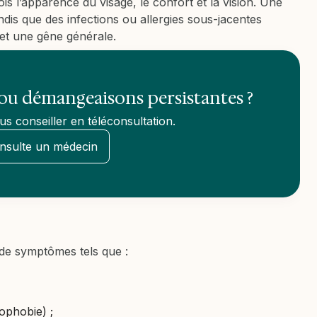
is l’apparence du visage, le confort et la vision. Une
ndis que des infections ou allergies sous-jacentes
et une gêne générale.
n ou démangeaisons persistantes ?
s conseiller en téléconsultation.
nsulte un médecin
de symptômes tels que :
tophobie) ;