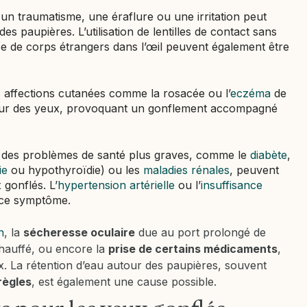
 un traumatisme, une éraflure ou une irritation peut
 paupières. L’utilisation de lentilles de contact sans
e de corps étrangers dans l’œil peuvent également être
s affections cutanées comme la rosacée ou l’
eczéma
de
tour des yeux, provoquant un gonflement accompagné
: des problèmes de santé plus graves, comme le
diabète
,
ie
ou hypothyroïdie) ou les
maladies rénales
, peuvent
gonflés. L’
hypertension artérielle
ou l’
insuffisance
 ce symptôme.
n
, la
sécheresse oculaire
due au port prolongé de
 chauffé, ou encore la
prise de certains médicaments
,
 La rétention d’eau autour des paupières, souvent
règles
, est également une cause possible.