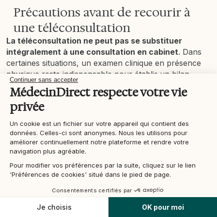
Précautions avant de recourir à
une téléconsultation
La téléconsultation ne peut pas se substituer
intégralement à une consultation en cabinet
. Dans
certaines situations, un examen clinique en présence
physique reste indispensable pour établir un bilan
Continuer sans accepter
précis ou réaliser des actes techniques.
MédecinDirect respecte votre vie
privée
Voici les cas dans lesquels ce mode d'échange n'est
pas adapté :
Un cookie est un fichier sur votre appareil qui contient des
données. Celles-ci sont anonymes. Nous les utilisons pour
améliorer continuellement notre plateforme et rendre votre
Les urgences
: douleur thoracique intense,
navigation plus agréable.
difficultés respiratoires, perte de conscience,
Pour modifier vos préférences par la suite, cliquez sur le lien
hémorragie importante → composez
'Préférences de cookies' situé dans le pied de page.
immédiatement le
15 ou le 112
.
Les actes
Consentements certifiés par
techniques
Je choisis
OK pour moi
Les actes techniques
: prise de sang,