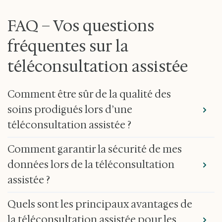
FAQ – Vos questions
fréquentes sur la
téléconsultation assistée
Comment être sûr de la qualité des
soins prodigués lors d’une
téléconsultation assistée ?
Les téléconsultations assistées MédecinDirect sont
Comment garantir la sécurité de mes
réalisées par des
médecins généralistes inscrits à
l’Ordre et conventionnés
. L'infirmier ou l’infirmière
données lors de la téléconsultation
présent(e) à vos côtés sur place est formé à la
assistée ?
téléconsultation et utilise du matériel médical adapté.
La consultation respecte les mêmes exigences de
La téléconsultation assistée s’effectue via une
Quels sont les principaux avantages de
confidentialité, de traçabilité et de qualité que dans un
plateforme de télémédecine sécurisée
, conforme
cabinet médical. Si le médecin estime qu’un examen en
aux exigences réglementaires françaises en matière de
la téléconsultation assistée pour les