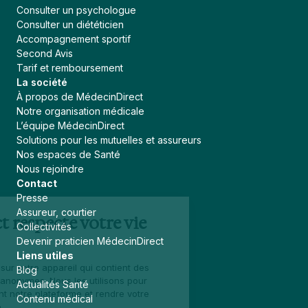
Consulter un psychologue
Consulter un diététicien
Accompagnement sportif
Second Avis
Tarif et remboursement
La société
À propos de MédecinDirect
Notre organisation médicale
L’équipe MédecinDirect
Solutions pour les mutuelles et assureurs
Nos espaces de Santé
Nous rejoindre
Contact
Presse
Continuer sans accepter
Assureur, courtier
MédecinDirect respecte votre vie
Collectivités
privée
Devenir praticien MédecinDirect
Liens utiles
Un cookie est un fichier sur votre appareil qui contient des
Blog
données. Celles-ci sont anonymes. Nous les utilisons pour
Actualités Santé
améliorer continuellement notre plateforme et rendre votre
Contenu médical
navigation plus agréable.