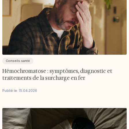
Conseils santé
Hémochromatose : symptômes, diagnostic et
traitements de la surcharge en fer
Publié le
15
.
04
.
2026