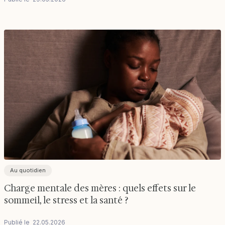
Au quotidien
Charge mentale des mères : quels effets sur le
sommeil, le stress et la santé ?
Publié le
22
.
05
.
2026