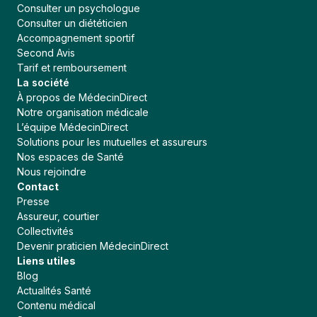
Consulter un psychologue
Consulter un diététicien
Accompagnement sportif
Second Avis
Tarif et remboursement
La société
À propos de MédecinDirect
Notre organisation médicale
L’équipe MédecinDirect
Solutions pour les mutuelles et assureurs
Nos espaces de Santé
Nous rejoindre
Contact
Presse
Continuer sans accepter
Assureur, courtier
MédecinDirect respecte votre vie
Collectivités
privée
Devenir praticien MédecinDirect
Liens utiles
Un cookie est un fichier sur votre appareil qui contient des
Blog
données. Celles-ci sont anonymes. Nous les utilisons pour
Actualités Santé
améliorer continuellement notre plateforme et rendre votre
Contenu médical
navigation plus agréable.