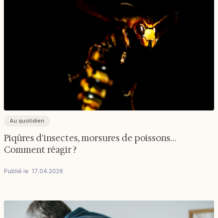
Au quotidien
Piqûres d'insectes, morsures de poissons...
Comment réagir ?
Publié le
17
.
04
.
2026