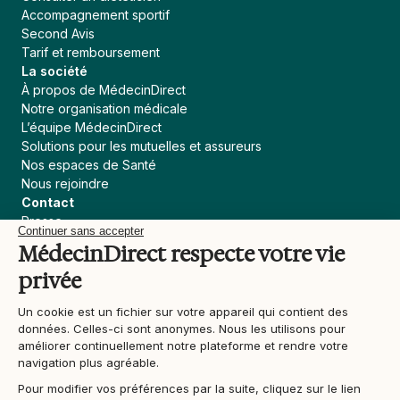
Accompagnement sportif
Second Avis
Tarif et remboursement
La société
À propos de MédecinDirect
Notre organisation médicale
L’équipe MédecinDirect
Solutions pour les mutuelles et assureurs
Nos espaces de Santé
Nous rejoindre
Contact
Presse
Continuer sans accepter
Assureur, courtier
MédecinDirect respecte votre vie
Collectivités
privée
Devenir praticien MédecinDirect
Liens utiles
Un cookie est un fichier sur votre appareil qui contient des
Blog
données. Celles-ci sont anonymes. Nous les utilisons pour
Actualités Santé
améliorer continuellement notre plateforme et rendre votre
Contenu médical
navigation plus agréable.
Support
Pour modifier vos préférences par la suite, cliquez sur le lien
Conditions générales d'utilisation