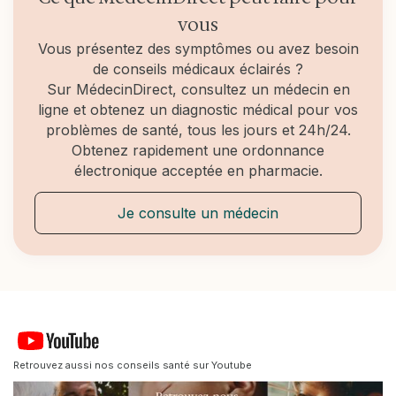
qui a du mal à exprimer ce qu’il ressent, ce qu’il
vous
veut et ce qu’il pense ; qui montre, mime, mais ne
parle pas ; etc.
Vous présentez des symptômes ou avez besoin
de conseils médicaux éclairés ?
Sur MédecinDirect, consultez un médecin en
ligne et obtenez un diagnostic médical pour vos
problèmes de santé, tous les jours et 24h/24.
Obtenez rapidement une ordonnance
électronique acceptée en pharmacie.
Je consulte un médecin
Retrouvez aussi nos conseils santé sur Youtube