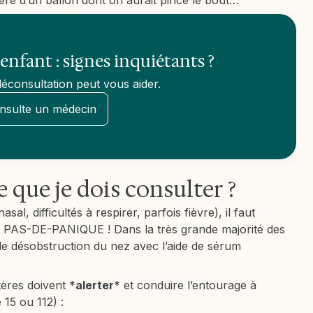
ière d’un ballon dont on aurait pincé le bout…
enfant : signes inquiétants ?
éconsultation peut vous aider.
nsulte un médecin
 que je dois consulter ?
l, difficultés à respirer, parfois fièvre), il faut
, PAS-DE-PANIQUE ! Dans la très grande majorité des
ple désobstruction du nez avec l’aide de sérum
tères doivent *
alerter
* et conduire l’entourage à
 15 ou 112) :