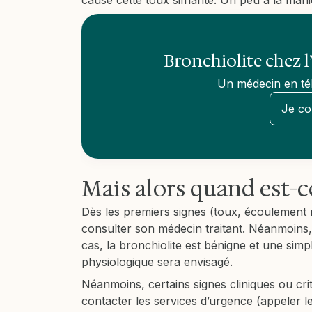
cause cette toux sifflante. Un peu à la man
Bronchiolite chez l’
Un médecin en tél
Je co
Mais alors quand est-ce
Dès les premiers signes (toux, écoulement nasa
consulter son médecin traitant. Néanmoins
cas, la bronchiolite est bénigne et une sim
physiologique sera envisagé.
Néanmoins, certains signes cliniques ou cri
contacter les services d’urgence (appeler le