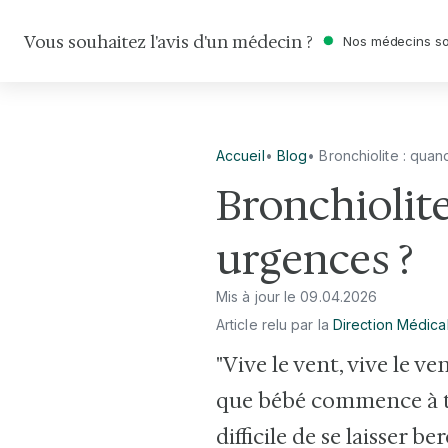
Vous souhaitez l'avis d'un médecin ?
Nos médecins so
Accueil
•
Blog
•
Bronchiolite : qua
Bronchiolit
urgences ?
Mis à jour le
09
.
04
.
2026
Article relu par la
Direction Médica
"Vive le vent, vive le v
que bébé commence à to
difficile de se laisser b