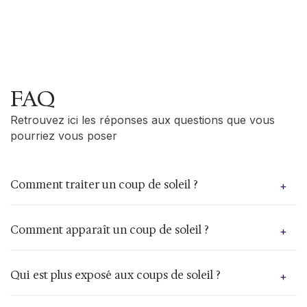
FAQ
Retrouvez ici les réponses aux questions que vous
pourriez vous poser
Comment traiter un coup de soleil ?
+
La plupart des coups de soleil peuvent être traités
Comment apparaît un coup de soleil ?
+
à domicile avec des soins simples. L’application
immédiate de compresses froides ou la prise de
bains froids permet de réduire la chaleur et la
La surexposition aux rayons UV entraîne des
Qui est plus exposé aux coups de soleil ?
+
douleur. Votre pharmacien pourra vous conseiller
coups de soleil. Ces derniers engendrent des
des pommades sédatives ou des crèmes à base
rougeurs cutanées douloureuses ainsi que, dans