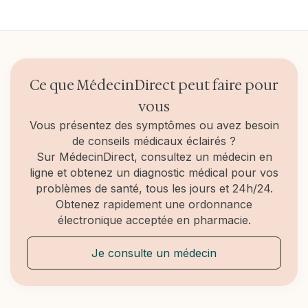
d’hydrocortisone.
certains cas, des cloques, de la fièvre et des
Certaines personnes sont plus à risque que
frissons.
d'autres d’avoir des coups de soleil, à savoir : les
peaux malades, les peaux claires, les enfants, les
personnes qui prennent certains médicaments,
les personnes ayant des antécédents de coups de
soleil.
Ce que MédecinDirect peut faire pour
vous
Vous présentez des symptômes ou avez besoin
de conseils médicaux éclairés ?
Sur MédecinDirect, consultez un médecin en
ligne et obtenez un diagnostic médical pour vos
problèmes de santé, tous les jours et 24h/24.
Obtenez rapidement une ordonnance
électronique acceptée en pharmacie.
Je consulte un médecin