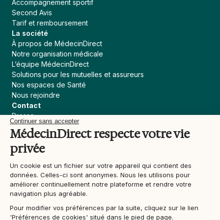
Accompagnement sportif
Second Avis
Tarif et remboursement
La société
À propos de MédecinDirect
Notre organisation médicale
L’équipe MédecinDirect
Solutions pour les mutuelles et assureurs
Nos espaces de Santé
Nous rejoindre
Contact
Presse
Continuer sans accepter
Assureur, courtier
MédecinDirect respecte votre vie
Collectivités
privée
Devenir praticien MédecinDirect
Liens utiles
Un cookie est un fichier sur votre appareil qui contient des
Blog
données. Celles-ci sont anonymes. Nous les utilisons pour
Actualités Santé
améliorer continuellement notre plateforme et rendre votre
Contenu médical
navigation plus agréable.
Support
Pour modifier vos préférences par la suite, cliquez sur le lien
Conditions générales d'utilisation
'Préférences de cookies' situé dans le pied de page.
Ligne d’assistance éthique