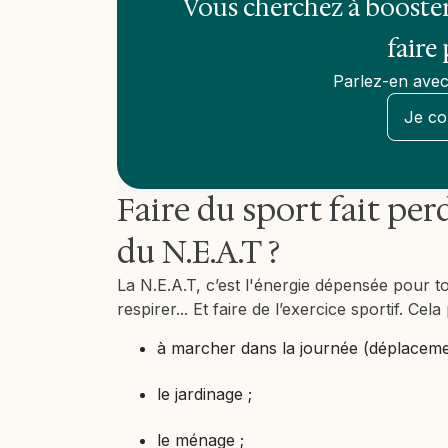
Vous cherchez à booste
faire
Parlez-en avec
Je co
Faire du sport fait perd
du N.E.A.T ?
La N.E.A.T, c’est l'énergie dépensée pour 
respirer... Et faire de l’exercice sportif. Cel
à marcher dans la journée (déplacemen
le jardinage ;
le ménage ;