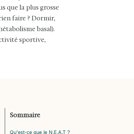
us que la plus grosse
ien faire ? Dormir,
métabolisme basal).
tivité sportive,
Sommaire
Qu'est-ce que le N.E.A.T ?