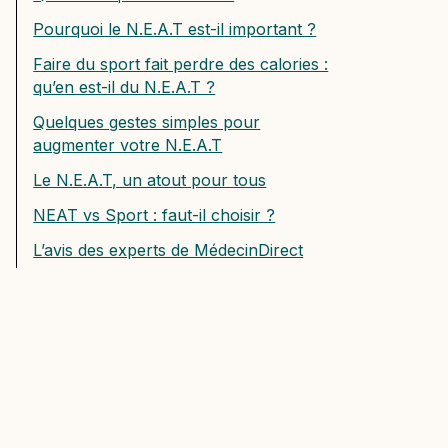
Pourquoi le N.E.A.T est-il important ?
Faire du sport fait perdre des calories :
qu’en est-il du N.E.A.T ?
Quelques gestes simples pour
augmenter votre N.E.A.T
Le N.E.A.T, un atout pour tous
NEAT vs Sport : faut-il choisir ?
L’avis des experts de MédecinDirect