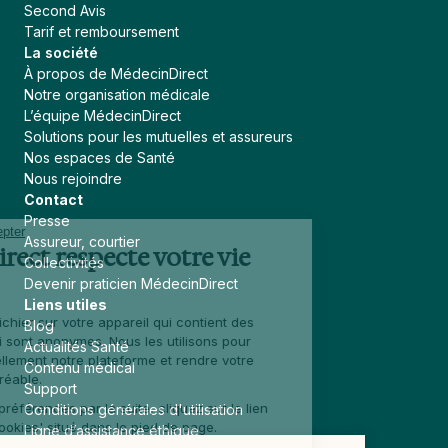
Second Avis
Tarif et remboursement
La société
À propos de MédecinDirect
Notre organisation médicale
L’équipe MédecinDirect
Solutions pour les mutuelles et assureurs
Nos espaces de Santé
Nous rejoindre
Contact
Presse
Continuer sans accepter
Assureur, courtier
MédecinDirect respecte votre vie
Collectivités
privée
Devenir praticien MédecinDirect
Liens utiles
Un cookie est un fichier sur votre appareil qui contient des
Blog
données. Celles-ci sont anonymes. Nous les utilisons pour
Actualités Santé
améliorer continuellement notre plateforme et rendre votre
Contenu médical
navigation plus agréable.
Support
Pour modifier vos préférences par la suite, cliquez sur le lien
Conditions générales d'utilisation
'Préférences de cookies' situé dans le pied de page.
Ligne d’assistance éthique