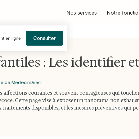
Nos services
Notre foncti
Consulter
nt en ligne
les : Les identifier et les traiter
ntiles : Les identifier et
le de MédecinDirect
es affections courantes et souvent contagieuses qui touchen
coce. Cette page vise à exposer un panorama non exhausti
es traitements disponibles, et les mesures préventives qui 