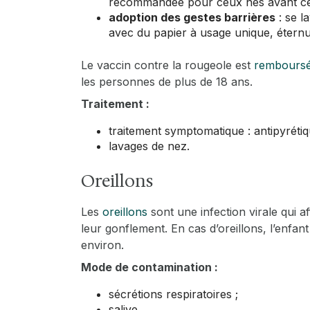
recommandée pour ceux nés avant ce
adoption des gestes barrières
: se l
avec du papier à usage unique, étern
Le vaccin contre la rougeole est
remboursé
les personnes de plus de 18 ans.
Traitement :
traitement symptomatique : antipyrétiq
lavages de nez.
Oreillons
Les
oreillons
sont une infection virale qui a
leur gonflement. En cas d’oreillons, l’enfant
environ.
Mode de contamination :
sécrétions respiratoires ;
salive.