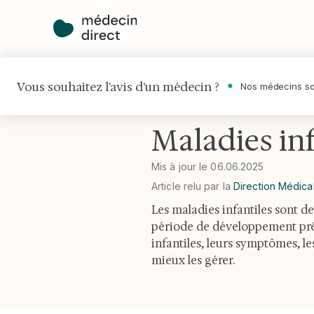
Vous souhaitez l'avis d'un médecin ?
Nos médecins so
Accueil
•
Maladies
•
Maladies infanti
Maladies infa
Mis à jour le
06
.
06
.
2025
Article relu par la
Direction Médica
Les maladies infantiles sont d
période de développement pré
infantiles, leurs symptômes, l
mieux les gérer.