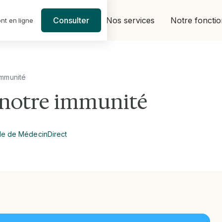
Nos services
Notre foncti
Consulter
nt en ligne
immunité
 notre immunité
le de MédecinDirect