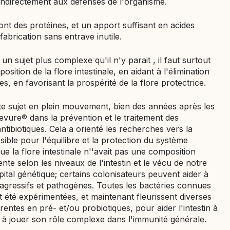
t indirectement aux défenses de l'organisme.
ont des protéines, et un apport suffisant en acides
abrication sans entrave inutile.
 un sujet plus complexe qu'il n'y parait , il faut surtout
osition de la flore intestinale, en aidant à l'élimination
es, en favorisant la prospérité de la flore protectrice.
ste sujet en plein mouvement, bien des années après les
alevure® dans la prévention et le traitement des
ntibiotiques. Cela a orienté les recherches vers la
sible pour l'équilibre et la protection du système
ue la flore intestinale n''avait pas une composition
ente selon les niveaux de l'intestin et le vécu de notre
ital génétique; certains colonisateurs peuvent aider à
 agressifs et pathogènes. Toutes les bactéries connues
nt été expérimentées, et maintenant fleurissent diverses
rentes en pré- et/ou probiotiques, pour aider l'intestin à
si à jouer son rôle complexe dans l'immunité générale.