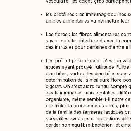
vasculaire, les acides gras participen
les protéines : les immunoglobulines s
aminés alimentaires va permettre leur f
Les fibres : les fibres alimentaires sont
savoir qu'elles interfèrent avec la comp
des intrus et pour certaines d'entre ell
Les pré- et probiotiques : c'est un va
études ayant prouvé l'utilité de l'Ultr
diarrhées, surtout les diarrhées sous a
détermination de la meilleure flore pos
digestif. On s'est alors rendu compte q
idéale immuable, mais évolutive, différ
organisme, même semble-t-il notre cap
contrôler la croissance d'autres, plus
de la famille des ferments lactiques o
spécialités avec des compositions diffé
garder son équilibre bactérien, et ain