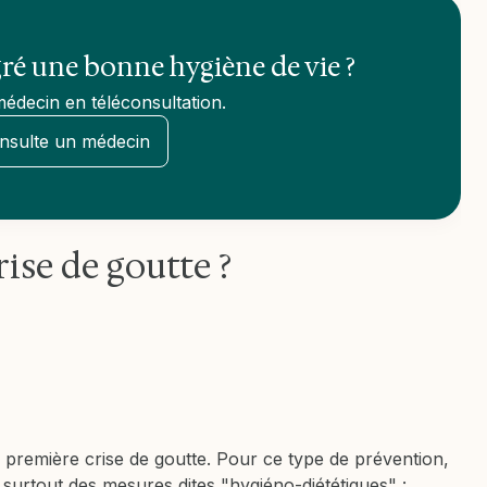
gré une bonne hygiène de vie ?
édecin en téléconsultation.
nsulte un médecin
ise de goutte ?
a première crise de goutte. Pour ce type de prévention,
surtout des mesures dites "hygiéno-diététiques" :