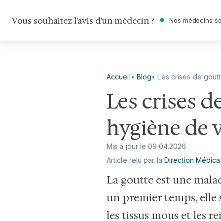
Vous souhaitez l'avis d'un médecin ?
Nos médecins so
Accueil
•
Blog
•
Les crises de goutt
Les crises de
hygiène de v
Mis à jour le
09
.
04
.
2026
Article relu par la
Direction Médica
La goutte est une malad
un premier temps, elle s
les tissus mous et les r