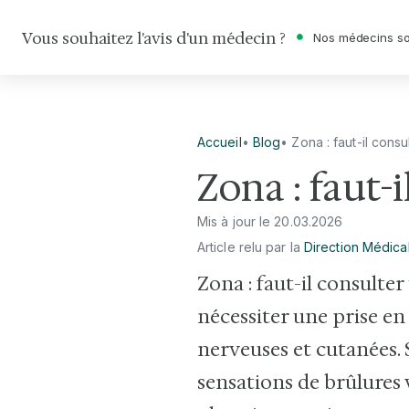
Vous souhaitez l'avis d'un médecin ?
Nos médecins so
Accueil
•
Blog
•
Zona : faut-il cons
Zona : faut-
Mis à jour le
20
.
03
.
2026
Article relu par la
Direction Médica
Zona : faut-il consulte
nécessiter une prise en
nerveuses et cutanées.
sensations de brûlures v