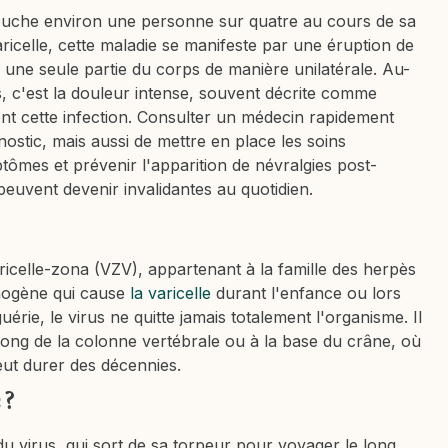
touche environ une personne sur quatre au cours de sa
varicelle, cette maladie se manifeste par une éruption de
r une seule partie du corps de manière unilatérale. Au-
s, c'est la douleur intense, souvent décrite comme
ent cette infection. Consulter un médecin rapidement
stic, mais aussi de mettre en place les soins
ômes et prévenir l'apparition de névralgies post-
euvent devenir invalidantes au quotidien.
aricelle-zona (VZV), appartenant à la famille des herpès
hogène qui cause
la varicelle
durant l'enfance ou lors
uérie, le virus ne quitte jamais totalement l'organisme. Il
 long de la colonne vertébrale ou à la base du crâne, où
ut durer des décennies.
 ?
du virus, qui sort de sa torpeur pour voyager le long