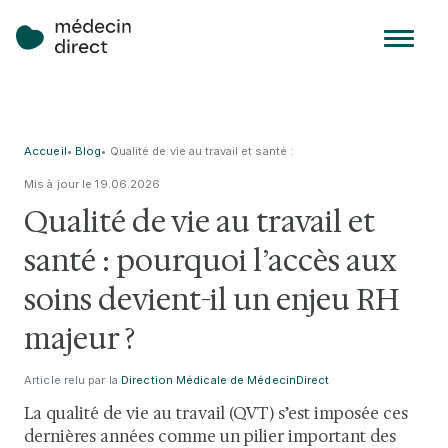
Accueil
•
Blog
•
Qualité de vie au travail et santé :
pourquoi l’accès aux soins
Mis à jour le
19
.
06
.
2026
devient-il un enjeu RH majeur ?
Qualité de vie au travail et
santé : pourquoi l’accès aux
soins devient-il un enjeu RH
majeur ?
Article relu par la
Direction Médicale de MédecinDirect
La qualité de vie au travail (QVT) s’est imposée ces
dernières années comme un pilier important des