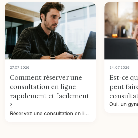
27
.
07
.
2026
24
.
07
.
2026
Comment réserver une
Est-ce q
consultation en ligne
peut fair
rapidement et facilement
consultat
?
Réservez une consultation en ligne rapidement : étapes, tarifs, remboursement et conseils pour prendre rendez-vous en toute simplicité.