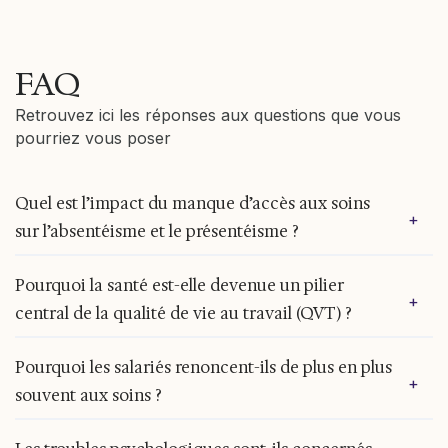
FAQ
Retrouvez ici les réponses aux questions que vous
pourriez vous poser
Quel est l’impact du manque d’accès aux soins
+
sur l’absentéisme et le présentéisme ?
Quand les soins sont retardés, les arrêts de
Pourquoi la santé est-elle devenue un pilier
+
travail ont tendance à être plus fréquents et plus
central de la qualité de vie au travail (QVT) ?
longs. Une affection bénigne non traitée peut se
compliquer, nécessiter un arrêt prolongé ou une
La qualité de vie au travail ne se limite plus au
convalescence plus importante. À l’inverse,
Pourquoi les salariés renoncent-ils de plus en plus
+
confort des locaux ou à l’ambiance d’équipe. Elle
certains salariés continuent à venir travailler
souvent aux soins ?
englobe de plus en plus la capacité des salariés à
malgré un problème de santé par peur de
préserver leur santé physique et mentale tout en
s’absenter : on parle alors de présentéisme. Ce
Le renoncement aux soins est rarement une
maintenant un rythme de travail soutenu. Or,