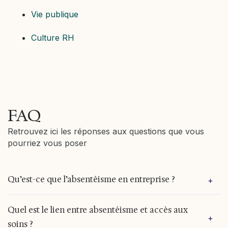
Vie publique
Culture RH
FAQ
Retrouvez ici les réponses aux questions que vous
pourriez vous poser
Qu’est-ce que l’absentéisme en entreprise ?
+
L’absentéisme désigne l’ensemble des absences
Quel est le lien entre absentéisme et accès aux
+
imprévues ou répétées des salariés,
soins ?