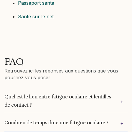
Passeport santé
Santé sur le net
FAQ
Retrouvez ici les réponses aux questions que vous
pourriez vous poser
Quel est le lien entre fatigue oculaire et lentilles
+
de contact ?
Le port de lentilles peut augmenter la sécheresse
Combien de temps dure une fatigue oculaire ?
+
ophtalmique, surtout en cas d'exposition longue
aux écrans. Le film lacrymal s’altère, ce qui