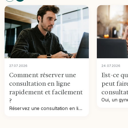
27
.
07
.
2026
24
.
07
.
2026
Comment réserver une
Est-ce q
consultation en ligne
peut fair
rapidement et facilement
consultat
?
Réservez une consultation en ligne rapidement : étapes, tarifs, remboursement et conseils pour prendre rendez-vous en toute simplicité.