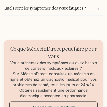
favorise la fatigue des yeux. Une bonne
Elle dure généralement quelques heures, parfois
Quels sont les symptômes des yeux fatigués ?
+
hydratation, des interruptions, et des lentilles
une journée entière. Si elle persiste plus de 48 à
adaptées sont indispensables.
72 heures malgré du repos, un avis médical est
fortement recommandé.
Yeux rouges, effet de sable, vision brouillée,
tiraillement, photophobie légère, difficultés à
maintenir la concentration, migraines… Ces signes
sont typiques d’une fatigue visuelle.
Ce que MédecinDirect peut faire pour
vous
Vous présentez des symptômes ou avez besoin
de conseils médicaux éclairés ?
Sur MédecinDirect, consultez un médecin en
ligne et obtenez un diagnostic médical pour vos
problèmes de santé, tous les jours et 24h/24.
Obtenez rapidement une ordonnance
électronique acceptée en pharmacie.