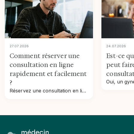
27
.
07
.
2026
24
.
07
.
2026
Comment réserver une
Est-ce q
consultation en ligne
peut fair
rapidement et facilement
consultat
?
Réservez une consultation en ligne rapidement : étapes, tarifs, remboursement et conseils pour prendre rendez-vous en toute simplicité.