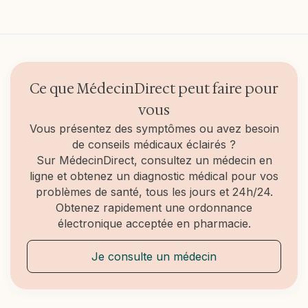
Les thérapies, notamment la thérapie cognitivo-
et interfère avec les activités quotidiennes de
: début de la scolarité).
comportementale (TCC), se révèlent très
l'enfant. Une intensité excessive et des
efficaces pour réduire l'angoisse de séparation,
répercussions sur le fonctionnement social ou
tant chez l'enfant que chez l'adulte. Chez les
scolaire suggèrent une dimension pathologique
enfants, l'intervention précoce combinant des
nécessitant une prise en charge spécialisée.
techniques ludiques et l'implication des parents,
Ce que MédecinDirect peut faire pour
aide à instaurer des stratégies de gestion de
vous
l'anxiété. Chez les adultes, la TCC permet de
modifier les schémas de pensée anxieux, souvent
Vous présentez des symptômes ou avez besoin
complétée par une médication si nécessaire. Ces
de conseils médicaux éclairés ?
approches personnalisées favorisent une
Sur MédecinDirect, consultez un médecin en
amélioration significative des symptômes et une
ligne et obtenez un diagnostic médical pour vos
meilleure qualité de vie. &nbsp;
problèmes de santé, tous les jours et 24h/24.
Obtenez rapidement une ordonnance
électronique acceptée en pharmacie.
Je consulte un médecin