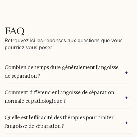
FAQ
Retrouvez ici les réponses aux questions que vous
pourriez vous poser
Combien de temps dure généralement l'angoisse
+
de séparation ?
Chez l'enfant, l'angoisse de séparation est
Comment différencier l'angoisse de séparation
+
souvent transitoire et peut durer quelques mois,
normale et pathologique ?
avec une amélioration progressive à mesure que
l'enfant gagne en autonomie. Dans un cadre
L'angoisse de séparation normale se manifeste
normal, cette anxiété diminue significativement
Quelle est l'efficacité des thérapies pour traiter
+
par une gêne passagère lors des séparations et
vers l'âge de 4 ans. Cependant, la durée peut
l'angoisse de séparation ?
disparaît par la suite. Lorsqu'elle devient
varier selon la personnalité de l'enfant, son
pathologique, l'anxiété est excessive, persistante
environnement et le contexte des séparations (ex.