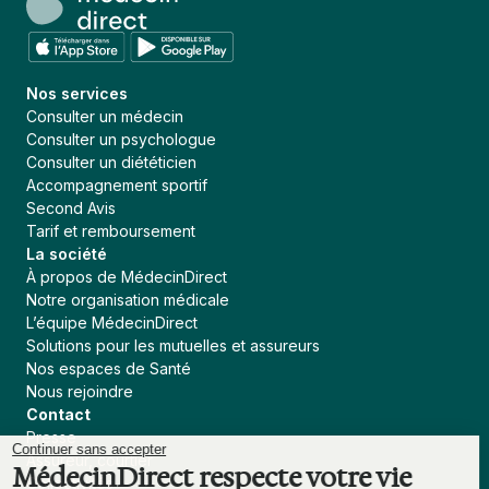
Nos services
Consulter un médecin
Consulter un psychologue
Consulter un diététicien
Accompagnement sportif
Second Avis
Tarif et remboursement
La société
À propos de MédecinDirect
Notre organisation médicale
L’équipe MédecinDirect
Solutions pour les mutuelles et assureurs
Nos espaces de Santé
Nous rejoindre
Contact
Presse
Continuer sans accepter
Assureur, courtier
MédecinDirect respecte votre vie
Collectivités