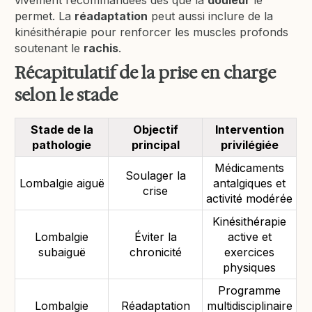
vivement recommandées dès que la
douleur
le
permet. La
réadaptation
peut aussi inclure de la
kinésithérapie pour renforcer les muscles profonds
soutenant le
rachis
.
Récapitulatif de la prise en charge
selon le stade
Stade de la
Objectif
Intervention
pathologie
principal
privilégiée
Médicaments
Soulager la
Lombalgie aiguë
antalgiques et
crise
activité modérée
Kinésithérapie
Lombalgie
Éviter la
active et
subaiguë
chronicité
exercices
physiques
Programme
Lombalgie
Réadaptation
multidisciplinaire