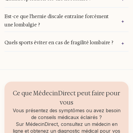
affaiblit les muscles. Il est recommandé de
maintenir une activité physique légère et de
reprendre ses activités habituelles le plus tôt
La chirurgie est très rare pour une lombalgie
Est-ce que l'hernie discale entraîne forcément
possible.
+
commune. Elle est réservée aux cas de
une lombalgie ?
compression nerveuse grave ou d'échec total
d'un traitement médical bien conduit.
Non. De nombreuses personnes vivent avec une
Quels sports éviter en cas de fragilité lombaire ?
+
hernie discale sans jamais ressentir de douleur.
Il n'y a pas de sport interdit, mais les activités
impliquant des torsions brutales doivent être
pratiquées avec prudence et une technique
correcte.
Ce que MédecinDirect peut faire pour
vous
Vous présentez des symptômes ou avez besoin
de conseils médicaux éclairés ?
Sur MédecinDirect, consultez un médecin en
ligne et obtenez un diagnostic médical pour vos