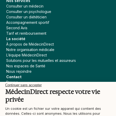
Nos services
Consulter un médecin
Consulter un psychologue
Consulter un diététicien
Accompagnement sportif
Second Avis
Tarif et remboursement
La société
À propos de MédecinDirect
Notre organisation médicale
L’équipe MédecinDirect
Solutions pour les mutuelles et assureurs
Nos espaces de Santé
Nous rejoindre
Contact
Presse
Continuer sans accepter
Assureur, courtier
MédecinDirect respecte votre vie
Collectivités
privée
Devenir praticien MédecinDirect
Liens utiles
Un cookie est un fichier sur votre appareil qui contient des
Blog
données. Celles-ci sont anonymes. Nous les utilisons pour
Actualités Santé