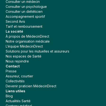
Consulter un médecin
Consulter un psychologue
Consulter un diététicien
Accompagnement sportif
Second Avis
Tarif et remboursement
La société
À propos de MédecinDirect
Notre organisation médicale
L’équipe MédecinDirect
Solutions pour les mutuelles et assureurs
Nos espaces de Santé
Nous rejoindre
Contact
Presse
Continuer sans accepter
Assureur, courtier
MédecinDirect respecte votre vie
Collectivités
privée
Devenir praticien MédecinDirect
Liens utiles
Un cookie est un fichier sur votre appareil qui contient des
Blog
données. Celles-ci sont anonymes. Nous les utilisons pour
Actualités Santé
améliorer continuellement notre plateforme et rendre votre
Contenu médical