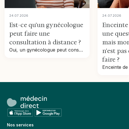
24
.
07
.
2026
24
.
07
.
2026
Est-ce qu'un gynécologue
Enceinte 
peut faire une
une ques
consultation à distance ?
mais mon
Oui, un gynécologue peut consulter à distance : contraception, résultats, infections, ménopause. Accès direct, remboursé, sans ordonnance du médecin traitant.
n'est pas
faire ?
Nos services