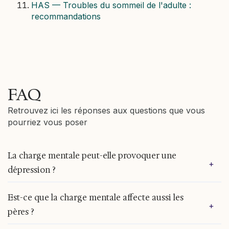
HAS — Troubles du sommeil de l'adulte :
recommandations
FAQ
Retrouvez ici les réponses aux questions que vous
pourriez vous poser
La charge mentale peut-elle provoquer une
+
dépression ?
Une charge mentale chronique non allégée est
Est-ce que la charge mentale affecte aussi les
+
un facteur de risque établi de dépression,
pères ?
notamment chez les mères. Elle maintient un état
de stress persistant qui épuise les ressources