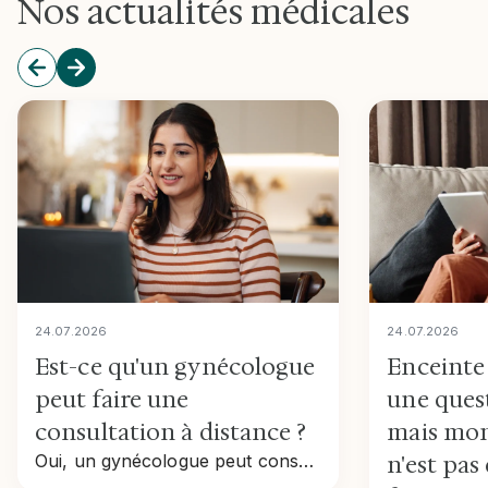
Nos actualités médicales
24
.
07
.
2026
24
.
07
.
2026
Est-ce qu'un gynécologue
Enceinte 
peut faire une
une ques
consultation à distance ?
mais mon
Oui, un gynécologue peut consulter à distance : contraception, résultats, infections, ménopause. Accès direct, remboursé, sans ordonnance du médecin traitant.
n'est pas