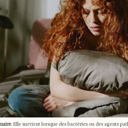
inaire
. Elle survient lorsque des bactéries ou des agents p