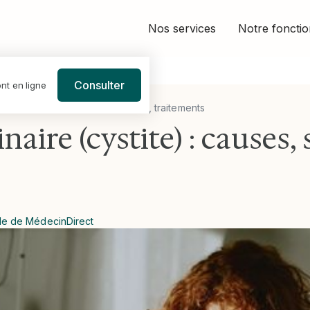
Nos services
Notre foncti
Consulter
nt en ligne
ire (cystite) : causes, symptômes, traitements
inaire (cystite) : cause
le de MédecinDirect