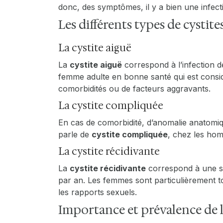
donc, des symptômes, il y a bien une infect
Les différents types de cystite
La cystite aiguë
La
cystite aiguë
correspond à l’infection d
femme adulte en bonne santé qui est consi
comorbidités ou de facteurs aggravants.
La cystite compliquée
En cas de comorbidité, d’anomalie anatomi
parle de
cystite compliquée
, chez les h
La cystite récidivante
La
cystite récidivante
correspond à une sér
par an. Les femmes sont particulièrement t
les rapports sexuels.
Importance et prévalence de l
trigger