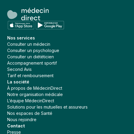
Occitanie
Aix les Bains
Nouvelle-Aquitaine
Allauch
Normandie
Amberieu en Bugey
Île-de-France
Annonay
Hauts-de-France
Argenteuil
Nos services
Grand Est
Consulter un médecin
Asnières-sur-Seine
Consulter un psychologue
Corse
Aubagne
Consulter un diététicien
Centre-Val de Loire
Accompagnement sportif
Aubenas
Second Avis
Auvergne-Rhône-Alpes
Aubervilliers
Tarif et remboursement
Aurillac
La société
À propos de MédecinDirect
Auriol
Notre organisation médicale
Bagneux
L’équipe MédecinDirect
Baillargues
Solutions pour les mutuelles et assureurs
Nos espaces de Santé
Balma
Nous rejoindre
Beaulieu-sur-Mer
Contact
Presse
Beaune