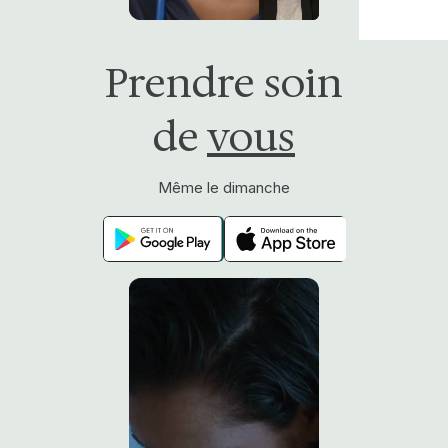
Prendre soin
de
vous
Même le dimanche
Même la nuit
Même le jour de Noël
Même seul·e au fond du lit
Par écrit ou par vidéo
24h sur 24 et 7j sur 7
95% des patients satisfaits