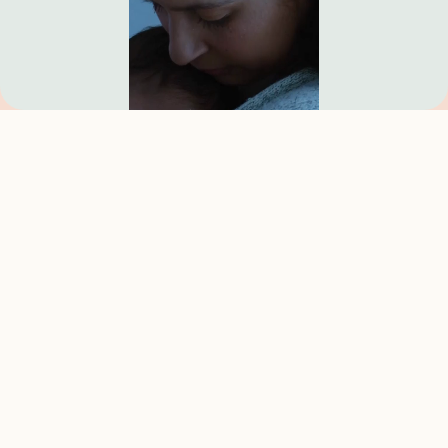
Présentation du service
La téléconsultation médicale permet de consulter un médecin
à distance, sans déplacement.Grâce à notre plateforme
sécurisée, accédez rapidement à un professionnel de santé
pour un avis médical, une ordonnance ou un suivi, où que vous
soyez en France.
Pourquoi utiliser la téléconsultation
?
La téléconsultation s’est imposée comme une alternative
lorsque consulter un médecin devient plus compliqué. Elle est
souvent utilisée en cas de délais de rendez-vous importants