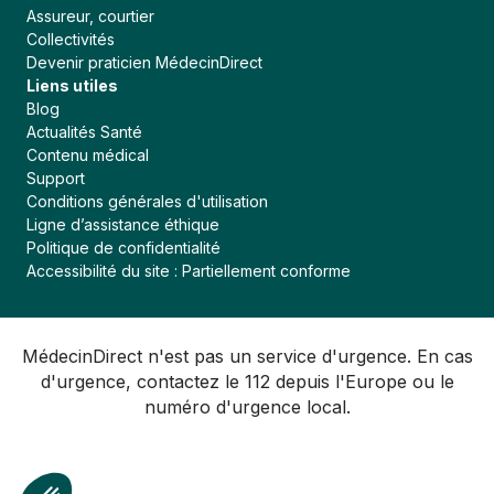
Assureur, courtier
Begles
Collectivités
Berre-l’Etang
Devenir praticien MédecinDirect
Liens utiles
Bischheim
Blog
Blagnac
Actualités Santé
Blanquefort
Contenu médical
Support
Bobigny
Conditions générales d'utilisation
Bordeaux
Ligne d’assistance éthique
Politique de confidentialité
Bouc-Bel-Air
Accessibilité du site : Partiellement conforme
Bouguenais
Boulogne-Billancourt
Bron
MédecinDirect n'est pas un service d'urgence. En cas
Cagnes sur Mer
d'urgence, contactez le 112 depuis l'Europe ou le
numéro d'urgence local.
Caluire et Cuire
Cambrai
Carnoux-en-Provence