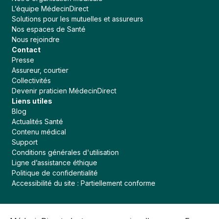
L’équipe MédecinDirect
Solutions pour les mutuelles et assureurs
Nos espaces de Santé
Nous rejoindre
Contact
Presse
Assureur, courtier
Collectivités
Devenir praticien MédecinDirect
Liens utiles
Blog
Actualités Santé
Contenu médical
Support
Conditions générales d'utilisation
ans accepter
Ligne d’assistance éthique
nDirect respecte votre vie
Politique de confidentialité
Accessibilité du site : Partiellement conforme
st un fichier sur votre appareil qui contient des
lles-ci sont anonymes. Nous les utilisons pour