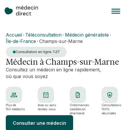
Accueil
Téléconsultation
Médecin généraliste
•
•
•
Île-de-France
Champs-sur-Marne
•
Consultation en ligne 7J/7
Médecin à Champs-sur-Marne
Consultez un médecin en ligne rapidement,
où que vous soyez
Plus de
Avec ou sans
Ordonnances
Consultations
150 médecins
rendez-vous
valables en
100%
pharmacie
sécurisées
Consulter une médecin