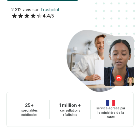
2 312 avis sur
Trustpilot
4.4
/5
25+
1 million +
service agréee par
spécialités
consultations
le ministère de la
médicales
réalisées
santé