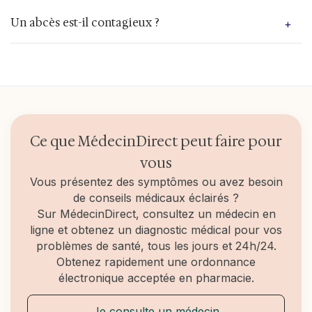
consulter un médecin pour évaluer la situation.
Il est important de consulter si l’abcès s’aggrave,
Un abcès est-il contagieux ?
+
Une incision pour drainer le pus peut être
s’accompagne de fièvre, s’étend, ou s’il est situé
nécessaire afin de faciliter la guérison.
dans une zone sensible (visage, bouche). Une
prise en charge rapide permet d’éviter les
L’abcès en lui-même n’est pas directement
complications.
contagieux, mais les bactéries responsables
peuvent se transmettre par contact avec le pus
ou des objets contaminés. Une bonne hygiène est
donc essentielle.
Ce que MédecinDirect peut faire pour
vous
Vous présentez des symptômes ou avez besoin
de conseils médicaux éclairés ?
Sur MédecinDirect, consultez un médecin en
ligne et obtenez un diagnostic médical pour vos
problèmes de santé, tous les jours et 24h/24.
Obtenez rapidement une ordonnance
électronique acceptée en pharmacie.
Je consulte un médecin