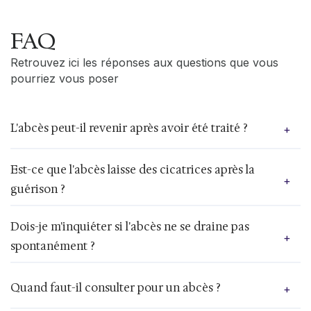
FAQ
Retrouvez ici les réponses aux questions que vous
pourriez vous poser
L'abcès peut-il revenir après avoir été traité ?
+
Oui, il est possible qu’un abcès récidive, surtout si
Est-ce que l'abcès laisse des cicatrices après la
+
la cause sous-jacente de l’infection n’a pas été
guérison ?
complètement éliminée. Il est important de suivre
les recommandations du médecin, notamment en
Oui, certains abcès, en particulier ceux qui sont
prenant tous les antibiotiques prescrits et en
Dois-je m'inquiéter si l'abcès ne se draine pas
+
gros ou qui ont nécessité un drainage chirurgical,
surveillant la zone pour détecter toute nouvelle
spontanément ?
peuvent laisser des cicatrices. Des soins
infection.
appropriés de la plaie, comme l’application de
Un abcès qui ne se draine pas spontanément
pansements et de crèmes cicatrisantes, peuvent
Quand faut-il consulter pour un abcès ?
+
peut entraîner des complications, comme une
aider à minimiser les cicatrices.
propagation de l'infection. Il est recommandé de