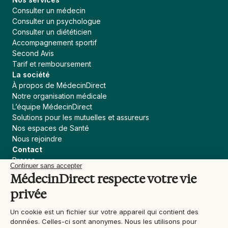
Consulter un médecin
Consulter un psychologue
Consulter un diététicien
Accompagnement sportif
Second Avis
Tarif et remboursement
La société
À propos de MédecinDirect
Notre organisation médicale
L’équipe MédecinDirect
Solutions pour les mutuelles et assureurs
Nos espaces de Santé
Nous rejoindre
Contact
Presse
Continuer sans accepter
Assureur, courtier
MédecinDirect respecte votre vie
Collectivités
privée
Devenir praticien MédecinDirect
Liens utiles
Un cookie est un fichier sur votre appareil qui contient des
Blog
données. Celles-ci sont anonymes. Nous les utilisons pour
Actualités Santé