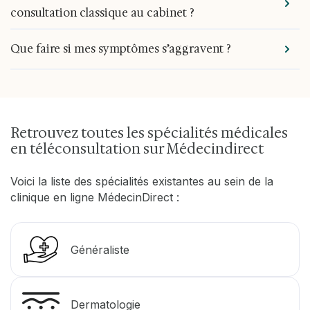
consultation classique au cabinet ?
l’ajustement du traitement, l’analyse des glycémies,
l’optimisation du contrôle métabolique.
La téléconsultation complète la consultation classique
Que faire si mes symptômes s’aggravent ?
mais ne la remplace pas, surtout dans les cas
nécessitant un examen physique, une palpation de la
Consultez en urgence si : palpitations sévères,
thyroïde, une échographie ou encore une exploration
malaise, perte de connaissance, hyperglycémie
hormonale complexe.
majeure, signes de thyroïde très déséquilibrée.
Retrouvez toutes les spécialités médicales
en téléconsultation sur Médecindirect
Voici la liste des spécialités existantes au sein de la
clinique en ligne MédecinDirect :
Généraliste
Dermatologie