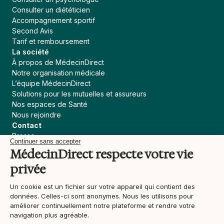
Consulter un diététicien
Accompagnement sportif
Second Avis
Tarif et remboursement
La société
À propos de MédecinDirect
Notre organisation médicale
L’équipe MédecinDirect
Solutions pour les mutuelles et assureurs
Nos espaces de Santé
Nous rejoindre
Contact
Presse
Continuer sans accepter
Assureur, courtier
MédecinDirect respecte votre vie
Collectivités
privée
Devenir praticien MédecinDirect
Liens utiles
Un cookie est un fichier sur votre appareil qui contient des
Blog
données. Celles-ci sont anonymes. Nous les utilisons pour
Actualités Santé
améliorer continuellement notre plateforme et rendre votre
Contenu médical
navigation plus agréable.
Support