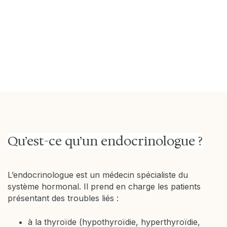
Un médecin toujours disponible
Un médecin toujours disponible, à l’écoute, en
mesure de délivrer une ordonnance, en
l’occurrence pour prescrire un examen.
Ceci dans un délai record ! Un grand merci !
Françoise
le 15 Octobre 2025
Qu’est-ce qu’un endocrinologue ?
L’endocrinologue est un médecin spécialiste du
système hormonal. Il prend en charge les patients
présentant des troubles liés :
à la thyroïde (hypothyroïdie, hyperthyroïdie,