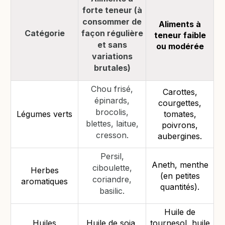
forte teneur (à
consommer de
Aliments à
Catégorie
façon régulière
teneur faible
et sans
ou modérée
variations
brutales)
Chou frisé,
Carottes,
épinards,
courgettes,
brocolis,
Légumes verts
tomates,
blettes, laitue,
poivrons,
cresson.
aubergines.
Persil,
Aneth, menthe
ciboulette,
Herbes
(en petites
coriandre,
aromatiques
quantités).
basilic.
Huile de
Huiles
Huile de soja,
tournesol, huile