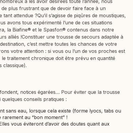
nombreux à les avoir désirées toute l’année, nous
de plus frustrant que de devoir faire face à un
 tant attendue ?Qu’il s’agisse de piqûres de moustiques,
ous avons tous expérimenté l’une de ces situations
ra, la Biafine® et le Spasfon® contenus dans notre
urs alliés !Constituer une trousse de secours adaptée à
destination, c’est mettre toutes les chances de votre
ons votre attention : si vous ou l’un de vos proches est
 le traitement chronique doit être prévu en quantité
 classique).
fondent, notices égarées… Pour éviter que la trousse
 quelques conseils pratiques :
sent sans eau, lorsque cela existe (forme lyocs, tabs ou
ve rarement au “bon moment” !
Elles vous éviteront d’avoir des doutes quant aux