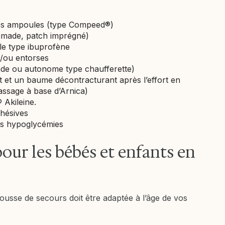
les ampoules (type Compeed®)
ommade, patch imprégné)
le type ibuprofène
/ou entorses
nde ou autonome type chaufferette)
t et un baume décontracturant après l’effort en
assage à base d’Arnica)
 Akileine.
hésives
es hypoglycémies
pour les bébés et enfants en
rousse de secours doit être adaptée à l’âge de vos