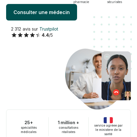
pharmacie
sécurisées
Consulter une médecin
2 312 avis sur
Trustpilot
4.4
/5
25+
1 million +
service agréee par
spécialités
consultations
le ministère de la
médicales
réalisées
santé