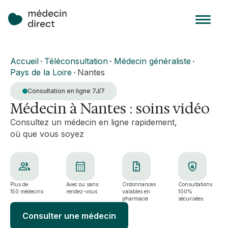
Accueil
Téléconsultation
Médecin généraliste
•
•
•
Pays de la Loire
Nantes
•
Consultation en ligne 7J/7
Médecin à Nantes : soins vidéo
Consultez un médecin en ligne rapidement,
où que vous soyez
Plus de
Avec ou sans
Ordonnances
Consultations
150 médecins
rendez-vous
valables en
100%
pharmacie
sécurisées
Consulter une médecin