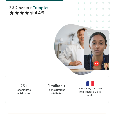
2 312 avis sur
Trustpilot
4.4
/5
25+
1 million +
service agréee par
spécialités
consultations
le ministère de la
médicales
réalisées
santé