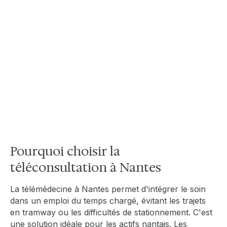
médecin généraliste de proximité en Loire-
Atlantique peut s'avérer difficile pour les
patients en recherche d'un médecin traitant
ou simplement d'un RDV médical. Cet accès
facile permet donc aux habitants de Nantes
de bénéficier d'une expertise médicale rapide
sans les contraintes d'attente habituelles,
facilitant la gestion de la santé pour les
familles et les nombreux étudiants nantais.
Pourquoi choisir la
téléconsultation à Nantes
La télémédecine à Nantes permet d'intégrer le soin
dans un emploi du temps chargé, évitant les trajets
en tramway ou les difficultés de stationnement. C'est
une solution idéale pour les actifs nantais. Les