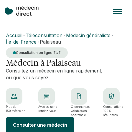
Accueil
Téléconsultation
Médecin généraliste
•
•
•
Île-de-France
Palaiseau
•
Consultation en ligne 7J/7
Médecin à Palaiseau
Consultez un médecin en ligne rapidement,
où que vous soyez
Plus de
Avec ou sans
Ordonnances
Consultations
150 médecins
rendez-vous
valables en
100%
pharmacie
sécurisées
Consulter une médecin