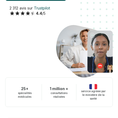
2 312 avis sur
Trustpilot
4.4
/5
25+
1 million +
service agréee par
spécialités
consultations
le ministère de la
médicales
réalisées
santé