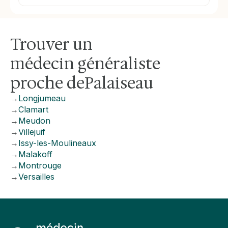
Trouver un
médecin généraliste
proche de
Palaiseau
→
Longjumeau
→
Clamart
→
Meudon
→
Villejuif
→
Issy-les-Moulineaux
→
Malakoff
→
Montrouge
→
Versailles