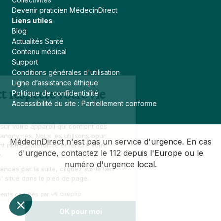
Devenir praticien MédecinDirect
Liens utiles
Blog
Actualités Santé
Contenu médical
Support
Conditions générales d'utilisation
Continuer sans accepter
Ligne d’assistance éthique
MédecinDirect respecte votre vie
Politique de confidentialité
Accessibilité du site : Partiellement conforme
privée
Un cookie est un fichier sur votre appareil qui contient des
données. Celles-ci sont anonymes. Nous les utilisons pour
MédecinDirect n'est pas un service d'urgence. En cas
améliorer continuellement notre plateforme et rendre votre
d'urgence, contactez le 112 depuis l'Europe ou le
navigation plus agréable.
numéro d'urgence local.
Pour modifier vos préférences par la suite, cliquez sur le lien
'Préférences de cookies' situé dans le pied de page.
Consentements certifiés par
Je choisis
OK pour moi