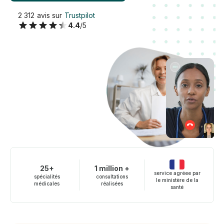
2 312 avis sur
Trustpilot
4.4
/5
25+
1 million +
service agréee par
spécialités
consultations
le ministère de la
médicales
réalisées
santé