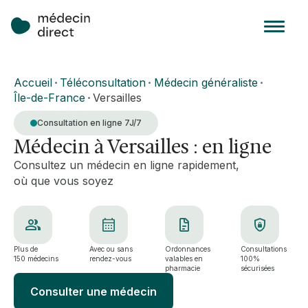
Accueil
Téléconsultation
Médecin généraliste
•
•
•
Île-de-France
Versailles
•
Consultation en ligne 7J/7
Médecin à Versailles : en ligne
Consultez un médecin en ligne rapidement,
où que vous soyez
Plus de
Avec ou sans
Ordonnances
Consultations
150 médecins
rendez-vous
valables en
100%
pharmacie
sécurisées
Consulter une médecin