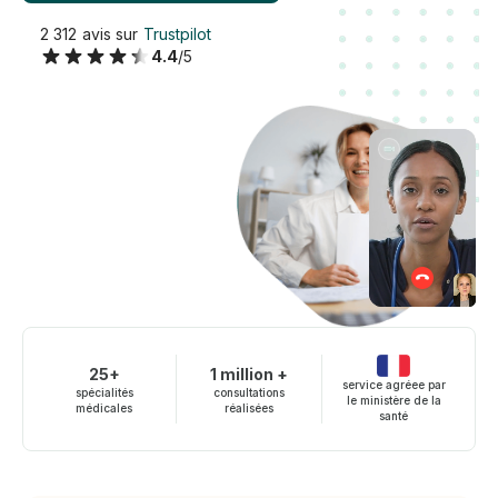
2 312 avis sur
Trustpilot
4.4
/5
25+
1 million +
service agréee par
spécialités
consultations
le ministère de la
médicales
réalisées
santé