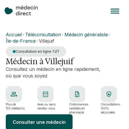
Accueil
Téléconsultation
Médecin généraliste
•
•
•
Île-de-France
Villejuif
•
Consultation en ligne 7J/7
Médecin à Villejuif
Consultez un médecin en ligne rapidement,
où que vous soyez
Plus de
Avec ou sans
Ordonnances
Consultations
150 médecins
rendez-vous
valables en
100%
pharmacie
sécurisées
Consulter une médecin