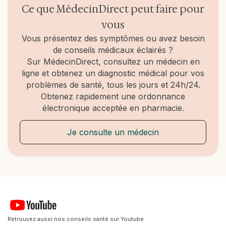
chronicisation. Une prise en charge simple
Ce que MédecinDirect peut faire pour
(attelle, adaptation des gestes) suffit souvent à
vous
l'éviter.
Vous présentez des symptômes ou avez besoin
de conseils médicaux éclairés ?
Sur MédecinDirect, consultez un médecin en
ligne et obtenez un diagnostic médical pour vos
problèmes de santé, tous les jours et 24h/24.
Obtenez rapidement une ordonnance
électronique acceptée en pharmacie.
Je consulte un médecin
Retrouvez aussi nos conseils santé sur Youtube