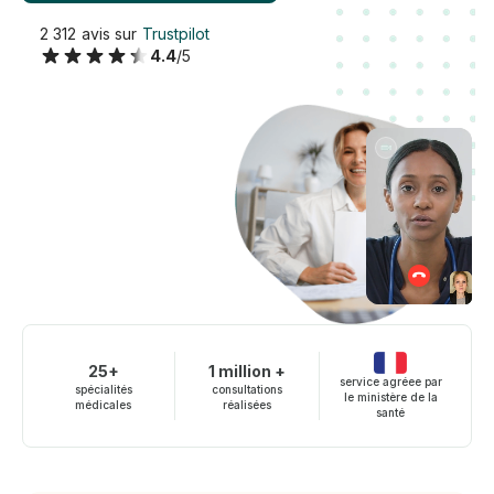
2 312 avis sur
Trustpilot
4.4
/5
25+
1 million +
service agréee par
spécialités
consultations
le ministère de la
médicales
réalisées
santé