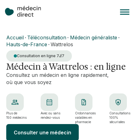
Accueil
Téléconsultation
Médecin généraliste
•
•
•
Hauts-de-France
Wattrelos
•
Consultation en ligne 7J/7
Médecin à Wattrelos : en ligne
Consultez un médecin en ligne rapidement,
où que vous soyez
Plus de
Avec ou sans
Ordonnances
Consultations
150 médecins
rendez-vous
valables en
100%
pharmacie
sécurisées
Consulter une médecin