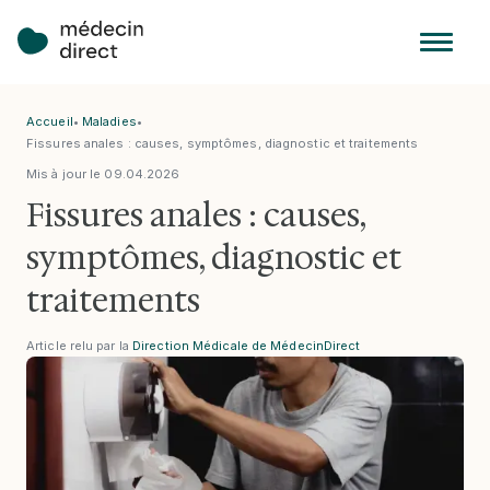
Accueil
•
Maladies
•
Fissures anales : causes, symptômes, diagnostic et traitements
Mis à jour le
09
.
04
.
2026
Fissures anales : causes,
symptômes, diagnostic et
traitements
Article relu par la
Direction Médicale de MédecinDirect