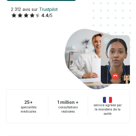
2 312 avis sur
Trustpilot
4.4
/5
25+
1 million +
service agréee par
spécialités
consultations
le ministère de la
médicales
réalisées
santé