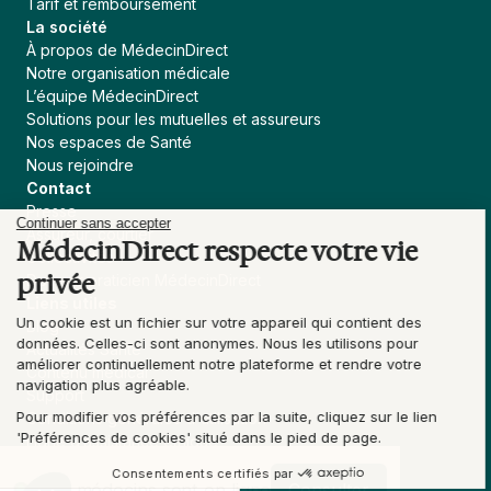
Tarif et remboursement
La société
À propos de MédecinDirect
Notre organisation médicale
L’équipe MédecinDirect
Solutions pour les mutuelles et assureurs
Nos espaces de Santé
Nous rejoindre
Contact
Presse
Continuer sans accepter
Assureur, courtier
MédecinDirect respecte votre vie
Collectivités
privée
Devenir praticien MédecinDirect
Liens utiles
Un cookie est un fichier sur votre appareil qui contient des
Blog
données. Celles-ci sont anonymes. Nous les utilisons pour
Actualités Santé
améliorer continuellement notre plateforme et rendre votre
Contenu médical
navigation plus agréable.
Support
Pour modifier vos préférences par la suite, cliquez sur le lien
Conditions générales d'utilisation
'Préférences de cookies' situé dans le pied de page.
Ligne d’assistance éthique
Politique de confidentialité
Consentements certifiés par
Accessibilité du site : Partiellement conforme
Nos médecins sont en ligne
Consulter