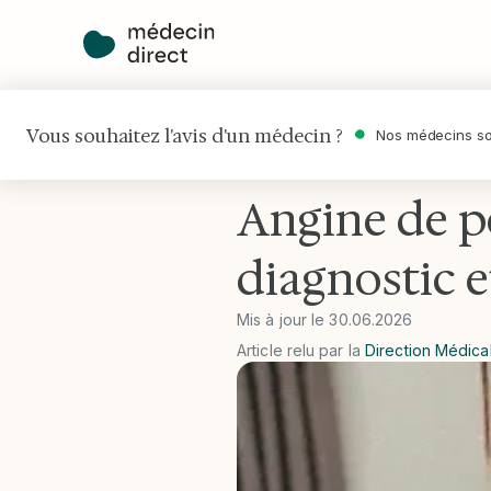
Vous souhaitez l'avis d'un médecin ?
Nos médecins so
Accueil
•
Maladies
•
Angine de poit
Angine de p
diagnostic e
Mis à jour le
30
.
06
.
2026
Article relu par la
Direction Médica