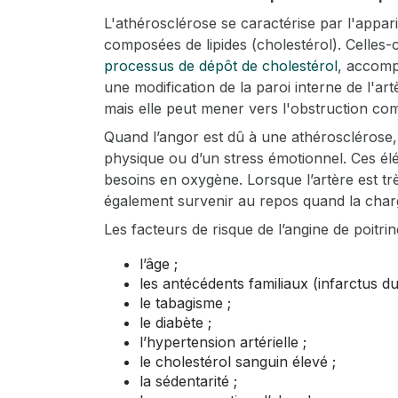
L'athérosclérose se caractérise par l'appar
trigger
composées de lipides (cholestérol). Celles-c
processus de dépôt de cholestérol
, accomp
une modification de la paroi interne de l'art
mais elle peut mener vers l'obstruction co
Quand l’angor est dû à une athérosclérose, i
physique ou d’un stress émotionnel. Ces él
besoins en oxygène. Lorsque l’artère est tr
également survenir au repos quand la char
Les facteurs de risque de l’angine de poitr
l’âge ;
les antécédents familiaux (infarctus d
le tabagisme ;
le diabète ;
l’hypertension artérielle ;
le cholestérol sanguin élevé ;
la sédentarité ;