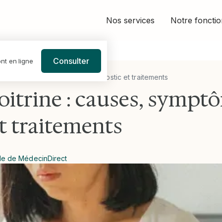
Nos services
Notre foncti
Consulter
nt en ligne
rine : causes, symptômes, diagnostic et traitements
oitrine : causes, sympt
t traitements
le de MédecinDirect