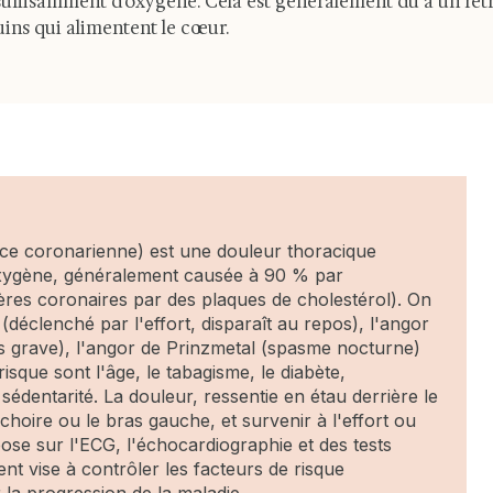
 suffisamment d'oxygène. Cela est généralement dû à un rét
uins qui alimentent le cœur.
ance coronarienne) est une douleur thoracique
xygène, généralement causée à 90 % par
tères coronaires par des plaques de cholestérol). On
 (déclenché par l'effort, disparaît au repos), l'angor
s grave), l'angor de Prinzmetal (spasme nocturne)
isque sont l'âge, le tabagisme, le diabète,
 sédentarité. La douleur, ressentie en étau derrière le
choire ou le bras gauche, et survenir à l'effort ou
pose sur l'ECG, l'échocardiographie et des tests
ent vise à contrôler les facteurs de risque
 la progression de la maladie.