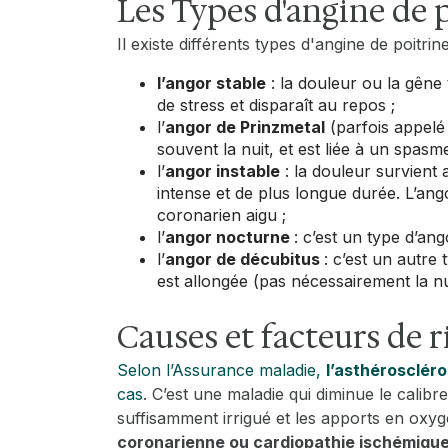
Les Types d'angine de 
Il existe différents types d'angine de poitri
l’angor stable
: la douleur ou la gêne
de stress et disparaît au repos ;
l’
angor de Prinzmetal
(parfois appelé
souvent la nuit, et est liée à un spasm
l’
angor instable
: la douleur survient 
intense et de plus longue durée. L’a
coronarien aigu ;
l’
angor nocturne
: c’est un type d’ang
l’
angor de décubitus
: c’est un autre
est allongée (pas nécessairement la n
Causes et facteurs de r
Selon l’Assurance maladie,
l’asthérosclér
cas
. C’est une maladie qui diminue le calib
suffisamment irrigué et les apports en oxy
coronarienne ou cardiopathie ischémiqu