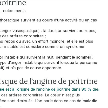
poitrine
ne, notamment :
 thoracique survient au cours d’une activité ou en cas
 angor vasospastique) : la douleur survient au repos,
e des artères coronaires ;
au repos ou avec un effort moindre, et elle est plus
ngor instable est considéré comme un syndrome
or instable qui survient la nuit, pendant le sommeil ;
 type d’angor instable qui survient lorsque la personne
uit) et n’a pas de cause apparente.
isque de l'angine de poitrine
ose
est à l’origine de l’angine de poitrine dans 90 % des
re des artères coronaires. Le cœur n'est plus
gène sont diminués. L’on parle dans ce cas de
maladie
e
.