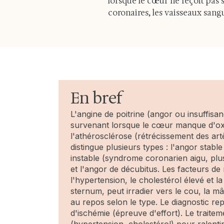
lorsque le cœur ne reçoit pas
coronaires, les vaisseaux sang
En bref
L'angine de poitrine (angor ou insuffis
survenant lorsque le cœur manque d'o
l'athérosclérose (rétrécissement des ar
distingue plusieurs types : l'angor stable
instable (syndrome coronarien aigu, plu
et l'angor de décubitus. Les facteurs de r
l'hypertension, le cholestérol élevé et la
sternum, peut irradier vers le cou, la mâ
au repos selon le type. Le diagnostic re
d'ischémie (épreuve d'effort). Le traitem
(hypertension, cholestérol) pour ralentir