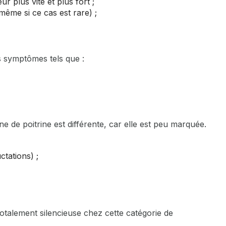
ur plus vite et plus fort ;
même si ce cas est rare) ;
 symptômes tels que :
e de poitrine est différente, car elle est peu marquée.
tations) ;
 totalement silencieuse chez cette catégorie de