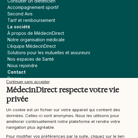
Consulter un diététicien
Accompagnement sportif
Second Avis
Tarif et remboursement
La société
À propos de MédecinDirect
Notre organisation médicale
L’équipe MédecinDirect
Solutions pour les mutuelles et assureurs
Nos espaces de Santé
Nous rejoindre
Contact
Presse
Continuer sans accepter
Assureur, courtier
MédecinDirect respecte votre vie
Collectivités
privée
Devenir praticien MédecinDirect
Liens utiles
Un cookie est un fichier sur votre appareil qui contient des
Blog
données. Celles-ci sont anonymes. Nous les utilisons pour
Actualités Santé
améliorer continuellement notre plateforme et rendre votre
Contenu médical
navigation plus agréable.
Support
Pour modifier vos préférences par la suite, cliquez sur le lien
Conditions générales d'utilisation