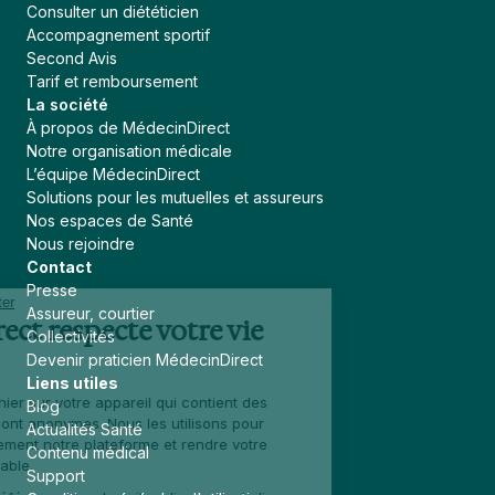
Consulter un diététicien
Accompagnement sportif
Second Avis
Tarif et remboursement
La société
À propos de MédecinDirect
Notre organisation médicale
L’équipe MédecinDirect
Solutions pour les mutuelles et assureurs
Nos espaces de Santé
Nous rejoindre
Contact
Presse
Continuer sans accepter
Assureur, courtier
MédecinDirect respecte votre vie
Collectivités
privée
Devenir praticien MédecinDirect
Liens utiles
Un cookie est un fichier sur votre appareil qui contient des
Blog
données. Celles-ci sont anonymes. Nous les utilisons pour
Actualités Santé
améliorer continuellement notre plateforme et rendre votre
Contenu médical
navigation plus agréable.
Support