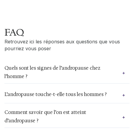
FAQ
Retrouvez ici les réponses aux questions que vous
pourriez vous poser
Quels sont les signes de l’andropause chez
+
l’homme ?
Les principaux symptômes observés sont : une
L’andropause touche-t-elle tous les hommes ?
+
diminution de la libido, de la densité osseuse et de
la masse musculaire, une augmentation de la
graisse corporelle et une baisse de la production
Non. Tous les hommes n’ont pas l’andropause, et
Comment savoir que l’on est atteint
de testostérone.
+
pas au même âge.
d’andropause ?