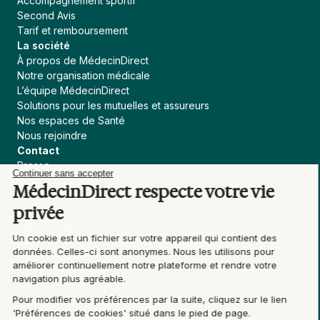
Accompagnement sportif
Second Avis
Tarif et remboursement
La société
À propos de MédecinDirect
Notre organisation médicale
L’équipe MédecinDirect
Solutions pour les mutuelles et assureurs
Nos espaces de Santé
Nous rejoindre
Contact
Presse
Continuer sans accepter
Assureur, courtier
MédecinDirect respecte votre vie
Collectivités
privée
Devenir praticien MédecinDirect
Liens utiles
Un cookie est un fichier sur votre appareil qui contient des
Blog
données. Celles-ci sont anonymes. Nous les utilisons pour
Actualités Santé
améliorer continuellement notre plateforme et rendre votre
Contenu médical
navigation plus agréable.
Support
Pour modifier vos préférences par la suite, cliquez sur le lien
Conditions générales d'utilisation
'Préférences de cookies' situé dans le pied de page.
Ligne d’assistance éthique